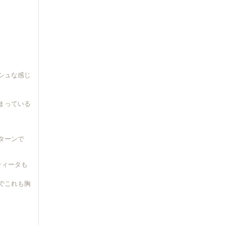
シュな感じ
まっている
ターンで
ティータも
でこれも胸