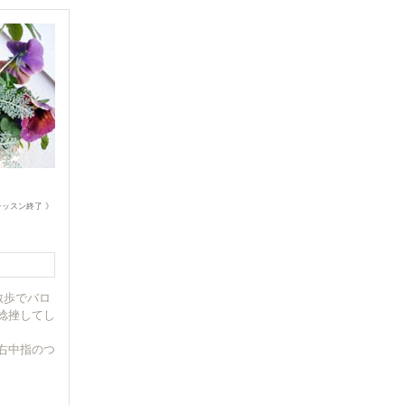
ッスン終了 》
散歩でバロ
捻挫してし
右中指のつ