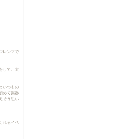
ジレンマで
をして、太
といつもの
初めて楽器
えそう思い
くれるイベ
。