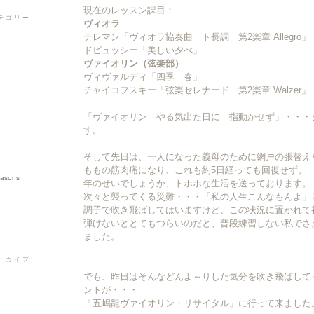
現在のレッスン課目：
テゴリー
ヴィオラ
テレマン「ヴィオラ協奏曲 ト長調 第2楽章 Allegro」
ドビュッシー「美しい夕べ」
ヴァイオリン（弦楽部）
ヴィヴァルディ「四季 春」
チャイコフスキー「弦楽セレナード 第2楽章 Walzer」
「ヴァイオリン やる気出た日に 指動かせず」・・・
す。
そして先日は、一人になった義母のために網戸の張替え
ももの筋肉痛になり、これも約5日経っても回復せず。
easons
年のせいでしょうか、トホホな生活を送っております。
次々と襲ってくる災難・・・「私の人生こんなもんよ」
調子で吹き飛ばしてはいますけど、この状況に置かれて
弾けないととてもつらいのだと、普段練習しない私でさ
ました。
ーカイブ
▼
でも、昨日はそんなどんよ～りした気分を吹き飛ばして
ントが・・・
▼
「五嶋龍ヴァイオリン・リサイタル」に行って来ました
▼