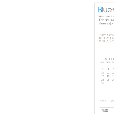
心の中を散歩し
嬉しいとき
気づいたらそ
≪
20
sun
mon
t
3
4
10
11
1
17
18
1
24
25
2
31
このサイトの