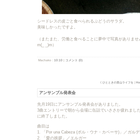
シードレスの皮ごと食べられるぶどうのサラダ。
美味しかったですよ。
（またまた、労働と食べることに夢中で写真がありま
m(_ _)m）
Machako :
10:10
|
コメント (0)
《 ひとときの里山ライフを
|
Ho
アンサンブル発表会
先月19日にアンサンブル発表会がありました。
3曲エントリーで朝から会場に缶詰でいささか疲れまし
に終了しました。
曲目は
1. 「Por una Cabeza (ポル・ウナ・カベーサ)」／ガル
2. 「愛の挨拶」／エルガー