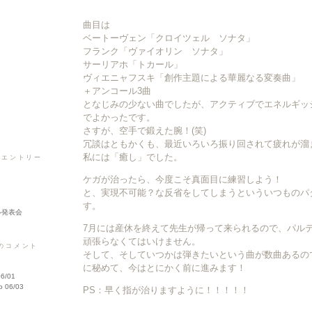
▼
▼
曲目は
ベートーヴェン「クロイツェル ソナタ」
▼
フランク「ヴァイオリン ソナタ」
▼
サーリアホ「トカール」
▼
ヴィエニャフスキ「創作主題による華麗なる変奏曲」
▼
＋アンコール3曲
▼
となじみの少ない曲でしたが、アクティブでエネルギッ
▼
でよかったです。
さすが、空手で鍛えた腕！(笑)
冗談はともかくも、最近いろいろ振り回されて疲れが溜
私には「癒し」でした。
のエントリー
ケガが治ったら、今度こそ真面目に練習しよう！
と、実現不可能？な反省をしてしまうといういつものパ
す。
ル発表会
7月には産休を終えて先生が帰って来られるので、パル
頑張らなくてはいけません。
のコメント
そして、そしていつかは弾きたいという曲が数曲あるの
に秘めて、今はとにかく前に進みます！
6/01
o
06/03
PS：早く指が治りますように！！！！！