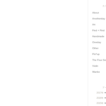
カ
About
Anotherday
Art
Find + Find
Handmade
Oneday
Other
Pin*up
The Four S
Violin
Wanko
ア
2017年
2016年
2015年