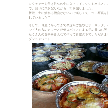
レクチャーを受け竹林の中に入ってイノシシも出るとこ
で、回りに気を配りながら、筍を掘りました。
普段、土に触れる機会がないので楽しくて、つい写真を
れていました^^;
そして、母屋に帰ってきて早速筍ご飯やピザ、サラダ、
ンド人の方のカレーと秘伝スパイスによる筍の天ぷら等
たくさんの食事をみんなで作って青空の下でいただきま
ダンニャワード！