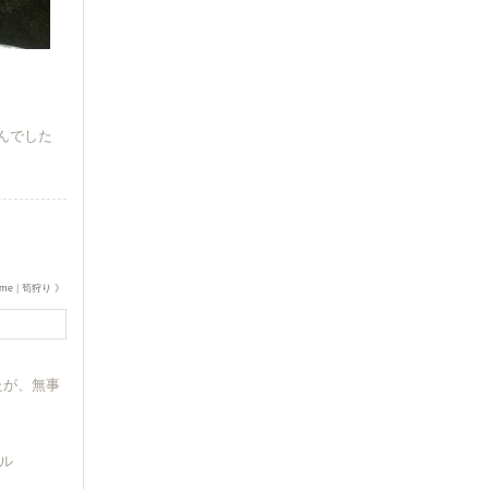
せんでした
me
|
筍狩り 》
たが、無事
デル