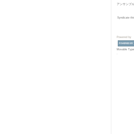
アンサンブ
Syndicate thi
Powered by
Movable Type
.