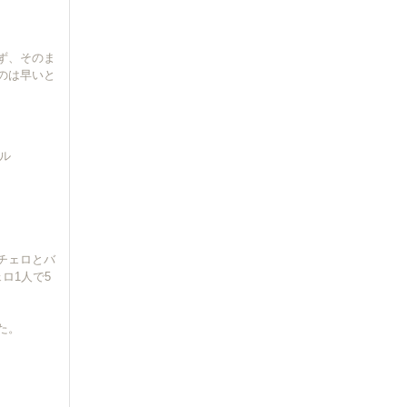
ず、そのま
のは早いと
デル
。
チェロとバ
ロ1人で5
た。