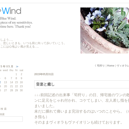
よう...。
も、悲しいときも、いつも前に向って歩いていこう。
こには心地よい風が見える...。
《 筍狩り
|
Home
|
ヴィオラレ
15年05月
≫
ue
wed
thu
fri
sat
1
2
2015年05月31日
5
6
7
8
9
2
13
14
15
16
音楽と癒し
9
20
21
22
23
6
27
28
29
30
↓↓↓前回記述の出来事「筍狩り」の日、帰宅後のワンの
ンに足元をじゃれ付かれ、コケてしまい、左人差し指を
まいました。
検索
未だに腫れて痛いまま完治するのはいつのことやら。（
検索
き指も）
そのままヴィオラもヴァイオリンも続けております。