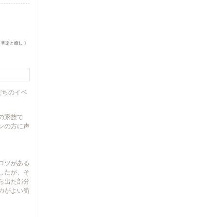
|
音楽と癒し 》
だちのイベ
の家族で
ンの方に声
コツがある
したが、そ
ら出た部分
のがよい筍