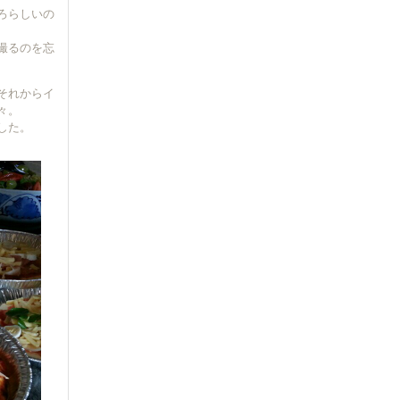
ろらしいの
撮るのを忘
それからイ
々。
した。