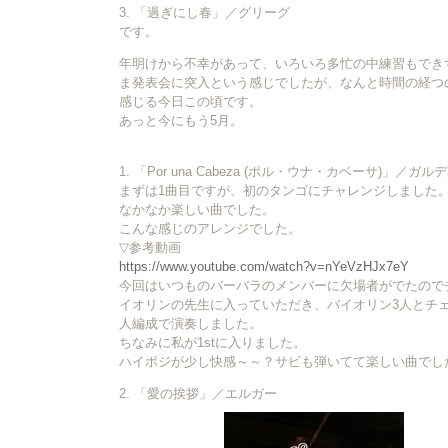
3. 「過ぎにし春」／グリーグ
です。
年明けから不幸があって、いろいろ多忙の中練習もでき
ま発表会に突入という感じでしたが、なんと時間の経つ
感じる今日この頃です。
あっと今にもう5月。
1. 「Por una Cabeza (ポル・ウナ・カベーサ)」／ガル
まずは1曲目ですが、初のタンゴにチャレンジしました
なかなか楽しい曲でした。
こんな感じのアレンジでした。
▽参考動画
https://www.youtube.com/watch?v=nYeVzHJx7eY
今回はいつものバーバラのメンバーに欠場者がでたので
イオリンの先生に入っていただき、バイオリン3人とチェ
人編成で演奏しました。
ちなみに私が1stに入りました。
ハイポジが少し快感～～？サビも弾いてて楽しい曲でし
2. 「愛の挨拶」／エルガー