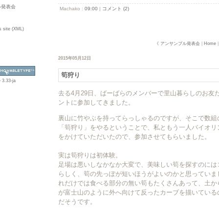
ル発表会
Machako :
09:00
|
コメント (2)
s site (XML)
《 アンサンブル発表会
|
Home
2015年05月12日
筍狩り
 3.33-ja
去る4月29日、ばーばらのメンバーで里山暮らしのお友
ントに参加してきました。
裏山に竹やぶを持ってらっしゃるのですが、そこで数組
「筍狩り」をやるということで、私ともう一人バイオリ
をかけていただいたので、参加させてもらいました。
実は筍狩りは初体験。
足場は悪いしなかなか大変で、美味しい筍を探すのには
らしく、筍の先っぽが短いほうがよいのかと思っていま
れだけでは食べる部分の無い筍もたくさんあって、土か
が富士山のように外へ向けて反ったカーブを描いている
だそうです。