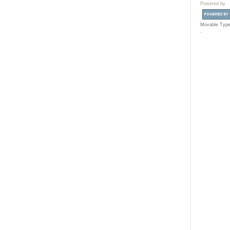
Powered by
Movable Type
.